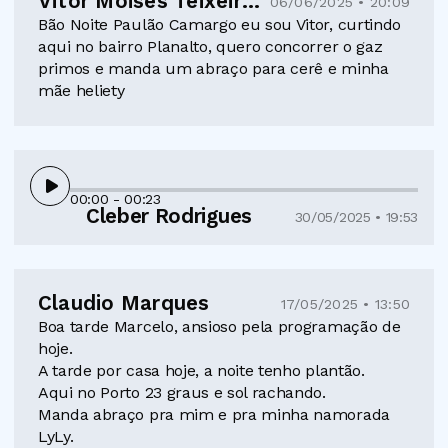
Vitor Moisés Teixeira Machado
06/06/2025 • 20:09
Bão Noite Paulão Camargo eu sou Vitor, curtindo
aqui no bairro Planalto, quero concorrer o gaz
primos e manda um abraço para cerê e minha
mãe heliety
00:00
- 00:23
Cleber Rodrigues
30/05/2025 • 19:53
Claudio Marques
17/05/2025 • 13:50
Boa tarde Marcelo, ansioso pela programação de
hoje.
A tarde por casa hoje, a noite tenho plantão.
Aqui no Porto 23 graus e sol rachando.
Manda abraço pra mim e pra minha namorada
LyLy.