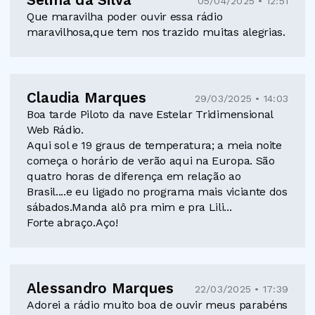
Selma da Silva
05/04/2025 • 12:51
Que maravilha poder ouvir essa rádio
maravilhosa,que tem nos trazido muitas alegrias.
Claudia Marques
29/03/2025 • 14:03
Boa tarde Piloto da nave Estelar Tridimensional
Web Rádio.
Aqui sol e 19 graus de temperatura; a meia noite
começa o horário de verão aqui na Europa. São
quatro horas de diferença em relação ao
Brasil....e eu ligado no programa mais viciante dos
sábados.Manda alô pra mim e pra Lili...
Forte abraço.Aço!
Alessandro Marques
22/03/2025 • 17:39
Adorei a rádio muito boa de ouvir meus parabéns