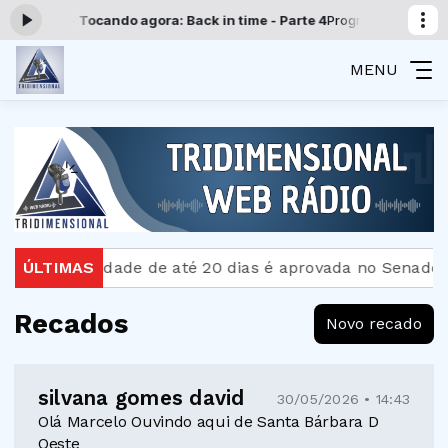
0 -
Tocando agora: Back in time - Parte 4
Programação Tridimensional
MENU
ternidade de até 20 dias é aprovada no Senado
ÚLTIMAS
Bomb
Recados
Novo recado
silvana gomes david
30/05/2026 • 14:43
Olá Marcelo Ouvindo aqui de Santa Bárbara D
Oeste