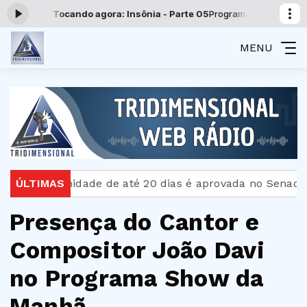
3:59 -
Tocando agora: Insônia - Parte 05
Programação Tridimensional 
MENU
-paternidade de até 20 dias é aprovada no Senado
ÚLTIMAS
B
Presença do Cantor e
Compositor João Davi
no Programa Show da
Manhã