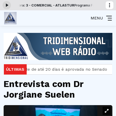
o agora: 3 - COMERCIAL - ATLASTUR
Programa Fatos e Notícias com E
MENU
rnidade de até 20 dias é aprovada no Senado
ÚLTIMAS
Bombe
Entrevista com Dr
Jorgiane Suelen