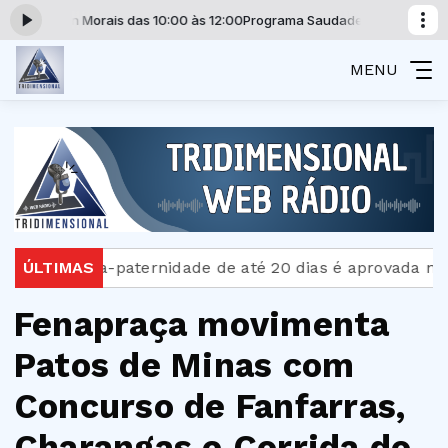
Waldson Morais das 10:00 às 12:00
Programa Saudade Não Tem Idade c
MENU
Licença-paternidade de até 20 dias é aprovada no S
ÚLTIMAS
Fenapraça movimenta
Patos de Minas com
Concurso de Fanfarras,
Charangas e Corrida do