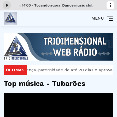
s 12:00 às 14:00 -
Tocando agora: Dance music club - Parte 4
Progra
MENU
istra
ÚLTIMAS
Licença-paternidade de até 20 dias é aprovada
Top música - Tubarões