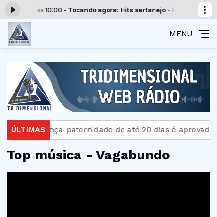
das 00:00 às 10:00 -
Tocando agora: Hits sertanejo - Parte 2
Programa
MENU
tra
ÚLTIMAS
Licença-paternidade de até 20 dias é aprovada 
Top música - Vagabundo